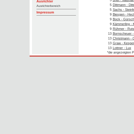
Ausrichter
5
Dittmann - Dit
Ausrichterbereich
5
Sachs - Steinf
Impressum
9
Biesgen - Hec
9
Bock - Gürsch
9
Kämmerling - K
9
Rühmer - Rut
13
Bornscheuer - 
13
Christmann - 
13
Graw - Kespe
13
Lottner - Lux
*die angezeigten P