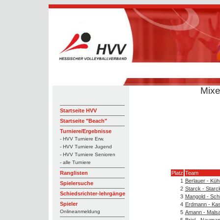
Mixe
Startseite HVV
Startseite "Beach"
Turniere/Ergebnisse
- HVV Turniere Erw.
- HVV Turniere Jugend
- HVV Turniere Senioren
- alle Turniere
Platz
Team
Ranglisten
1
Berlauer - Küh
Spielersuche
2
Starck - Starc
Schiedsrichter-lehrgänge
3
Mangold - Sch
Spieler
4
Erdmann - Kas
Onlineanmeldung
5
Amann - Mals
5
Briel - Nauma