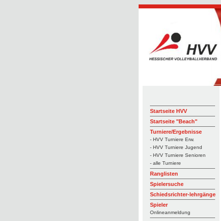
Startseite HVV
Startseite "Beach"
Turniere/Ergebnisse
- HVV Turniere Erw.
- HVV Turniere Jugend
- HVV Turniere Senioren
- alle Turniere
Ranglisten
Spielersuche
Schiedsrichter-lehrgänge
Spieler
Onlineanmeldung