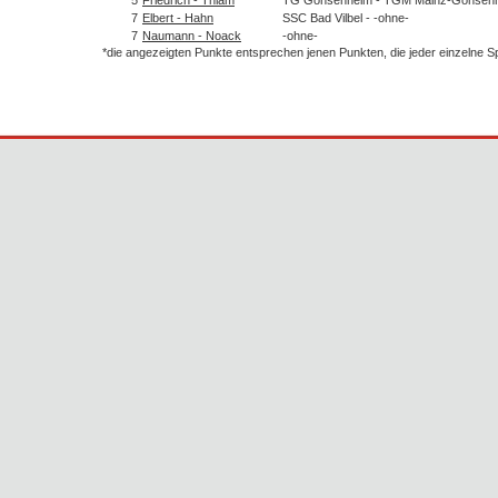
7
Elbert - Hahn
SSC Bad Vilbel - -ohne-
7
Naumann - Noack
-ohne-
*die angezeigten Punkte entsprechen jenen Punkten, die jeder einzelne 