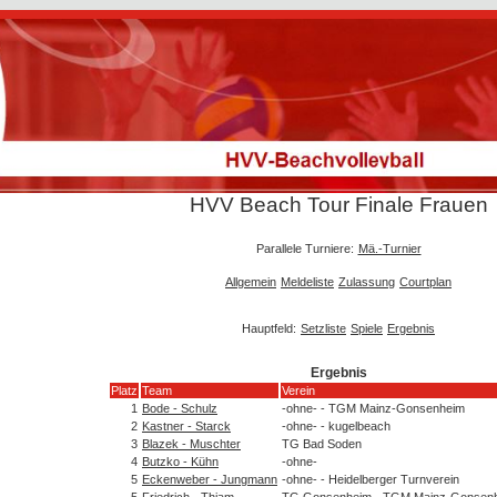
HVV Beach Tour Finale Frauen
Parallele Turniere:
Mä.-Turnier
Allgemein
Meldeliste
Zulassung
Courtplan
Hauptfeld:
Setzliste
Spiele
Ergebnis
Ergebnis
Platz
Team
Verein
1
Bode - Schulz
-ohne- - TGM Mainz-Gonsenheim
2
Kastner - Starck
-ohne- - kugelbeach
3
Blazek - Muschter
TG Bad Soden
4
Butzko - Kühn
-ohne-
5
Eckenweber - Jungmann
-ohne- - Heidelberger Turnverein
5
Friedrich - Thiam
TG Gonsenheim - TGM Mainz-Gonsen