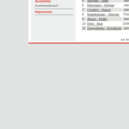
5
Mospan - Seidt
-ohn
Ausrichter
6
Herrmann - Högner
-ohn
Ausrichterbereich
7
Cordero - Hauck
-ohn
Impressum
8
Nottekämper - Stürmer
TSV 
9
Akbari - Müller
-ohn
10
Erbs - Klug
DSW
11
Demydenko - Korniienko
-ohn
zur In