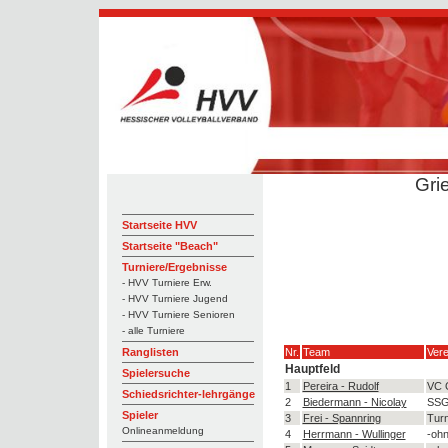
Gri
Startseite HVV
Startseite "Beach"
Turniere/Ergebnisse
- HVV Turniere Erw.
- HVV Turniere Jugend
- HVV Turniere Senioren
- alle Turniere
Nr.
Team
Vere
Ranglisten
Hauptfeld
Spielersuche
1
Pereira - Rudolf
VC O
Schiedsrichter-lehrgänge
2
Biedermann - Nicolay
SSG
Spieler
3
Frei - Spannring
Turn
Onlineanmeldung
4
Herrmann - Wullinger
-ohn