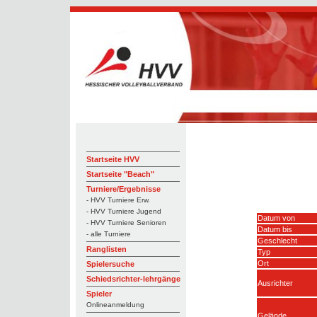
Startseite HVV
Startseite "Beach"
Turniere/Ergebnisse
- HVV Turniere Erw.
- HVV Turniere Jugend
Datum von
- HVV Turniere Senioren
Datum bis
- alle Turniere
Geschlecht
Ranglisten
Typ
Ort
Spielersuche
Schiedsrichter-lehrgänge
Ausrichter
Spieler
Onlineanmeldung
Gelände