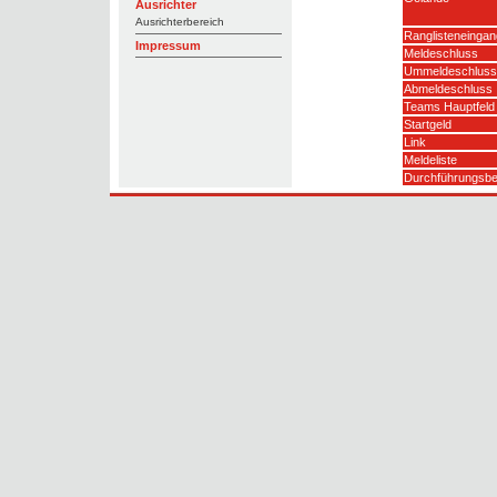
Ausrichter
Ausrichterbereich
Ranglisteneingan
Impressum
Meldeschluss
Ummeldeschluss
Abmeldeschluss
Teams Hauptfeld
Startgeld
Link
Meldeliste
Durchführungsb