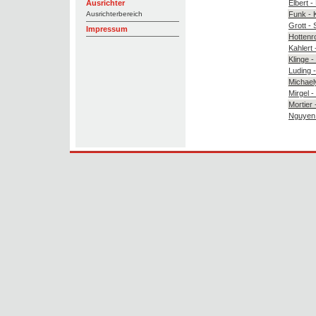
Elbert -
Ausrichter
Funk - 
Ausrichterbereich
Grott -
Impressum
Hottenr
Kahlert
Klinge 
Luding 
Michael
Mirgel -
Mortier
Nguyen 