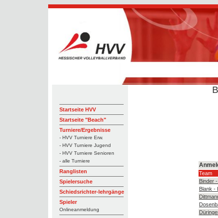
B
Startseite HVV
Startseite "Beach"
Turniere/Ergebnisse
- HVV Turniere Erw.
- HVV Turniere Jugend
- HVV Turniere Senioren
- alle Turniere
Anmel
Ranglisten
Team
Binder 
Spielersuche
Blank - 
Schiedsrichter-lehrgänge
Dittman
Spieler
Dosenba
Onlineanmeldung
Düringe