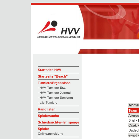
Startseite HVV
Startseite "Beach"
Turniere/Ergebnisse
- HVV Turniere Erw.
- HVV Turniere Jugend
- HVV Turniere Senioren
- alle Turniere
Anme
Ranglisten
Team
Alterg
Spielersuche
Briel 
Schiedsrichter-lehrgänge
Citlak
Spieler
Dudeck
Onlineanmeldung
ewald 