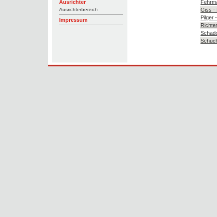
Fehrma
Ausrichter
Giss -
Ausrichterbereich
Pilger
Impressum
Richte
Schado
Schuch