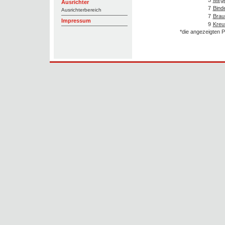
Ausrichter
7
Bind
Ausrichterbereich
7
Brau
Impressum
9
Kreu
*die angezeigten P