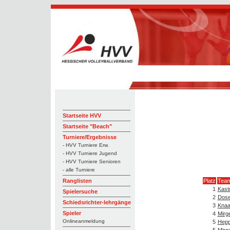
Startseite HVV
Startseite "Beach"
Turniere/Ergebnisse
- HVV Turniere Erw.
- HVV Turniere Jugend
- HVV Turniere Senioren
- alle Turniere
Platz
Tea
Ranglisten
1
Kast
Spielersuche
2
Dose
Schiedsrichter-lehrgänge
3
Knaa
Spieler
4
Mirg
Onlineanmeldung
5
Hepp
5
Mirge