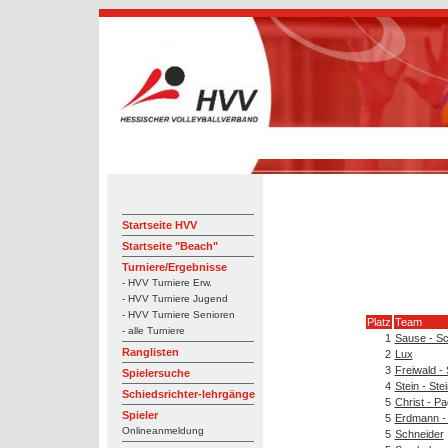
Startseite HVV
Startseite "Beach"
Turniere/Ergebnisse
- HVV Turniere Erw.
- HVV Turniere Jugend
- HVV Turniere Senioren
Platz
Team
- alle Turniere
1
Sause - Sc
Ranglisten
2
Lux
3
Freiwald 
Spielersuche
4
Stein - Ste
Schiedsrichter-lehrgänge
5
Christ - Pa
Spieler
5
Erdmann -
Onlineanmeldung
5
Schneider