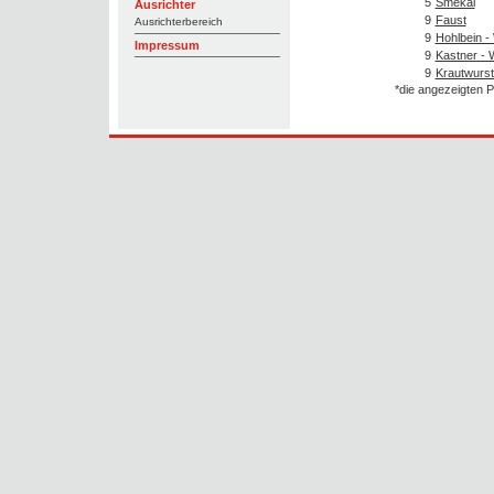
5
Smekal
Ausrichter
9
Faust
Ausrichterbereich
9
Hohlbein - 
Impressum
9
Kastner - 
9
Krautwurs
*die angezeigten P