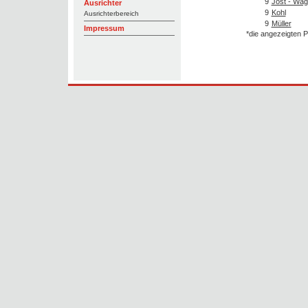
9
Jost - Wag
Ausrichter
9
Kohl
Ausrichterbereich
9
Müller
Impressum
*die angezeigten P