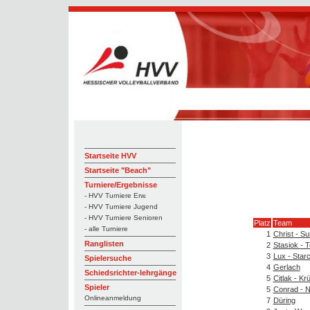
Startseite HVV
Startseite "Beach"
Turniere/Ergebnisse
- HVV Turniere Erw.
- HVV Turniere Jugend
- HVV Turniere Senioren
Platz
Team
- alle Turniere
1
Christ - S
Ranglisten
2
Stasiok - 
3
Lux - Star
Spielersuche
4
Gerlach
Schiedsrichter-lehrgänge
5
Citlak - Kr
Spieler
5
Conrad - 
Onlineanmeldung
7
Düring