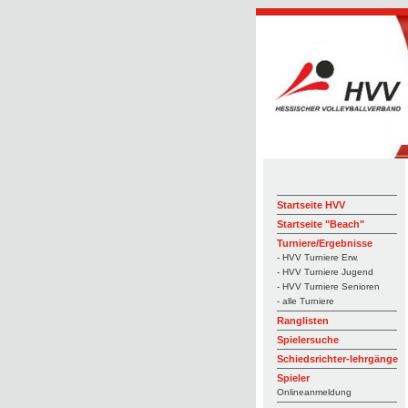
Startseite HVV
Startseite "Beach"
Turniere/Ergebnisse
- HVV Turniere Erw.
- HVV Turniere Jugend
- HVV Turniere Senioren
- alle Turniere
Ranglisten
Spielersuche
Schiedsrichter-lehrgänge
Spieler
Onlineanmeldung