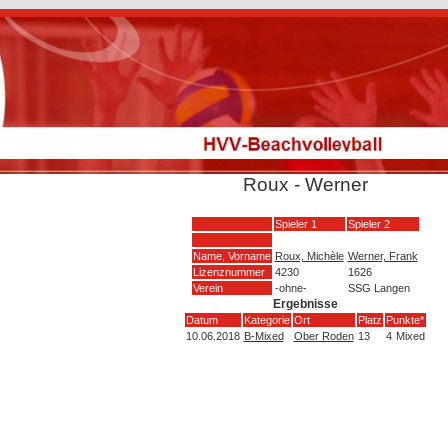
Roux - Werner
Spieler 1
Spieler 2
Name, Vorname
Roux, Michèle
Werner, Frank
Lizenznummer
4230
1626
Verein
-ohne-
SSG Langen
Ergebnisse
Datum
Kategorie
Ort
Platz
Punkte*
10.06.2018
B-Mixed
Ober Roden
13
4
Mixed