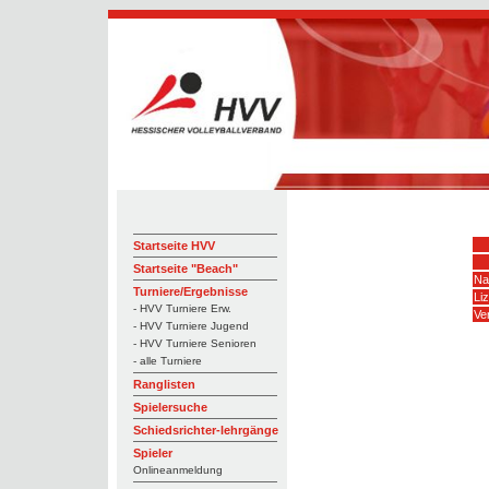
Startseite HVV
Startseite "Beach"
Na
Turniere/Ergebnisse
Li
- HVV Turniere Erw.
Ve
- HVV Turniere Jugend
- HVV Turniere Senioren
- alle Turniere
Ranglisten
Spielersuche
Schiedsrichter-lehrgänge
Spieler
Onlineanmeldung