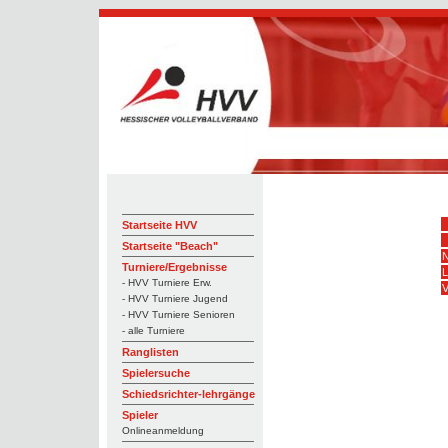
Startseite HVV
Startseite "Beach"
N
Turniere/Ergebnisse
L
- HVV Turniere Erw.
V
- HVV Turniere Jugend
- HVV Turniere Senioren
- alle Turniere
Ranglisten
Spielersuche
Schiedsrichter-lehrgänge
Spieler
Onlineanmeldung