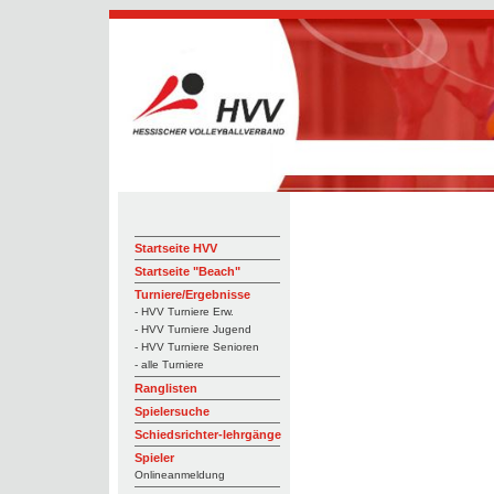
Startseite HVV
Startseite "Beach"
Turniere/Ergebnisse
- HVV Turniere Erw.
- HVV Turniere Jugend
- HVV Turniere Senioren
- alle Turniere
Ranglisten
Spielersuche
Schiedsrichter-lehrgänge
Spieler
Onlineanmeldung