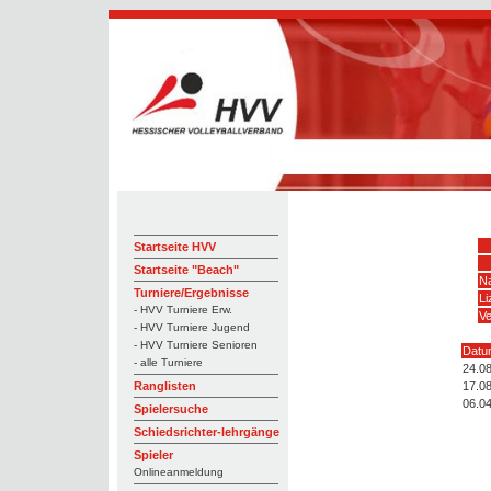
Startseite HVV
Startseite "Beach"
N
Turniere/Ergebnisse
L
- HVV Turniere Erw.
Ve
- HVV Turniere Jugend
- HVV Turniere Senioren
Datu
- alle Turniere
24.0
17.0
Ranglisten
06.0
Spielersuche
Schiedsrichter-lehrgänge
Spieler
Onlineanmeldung