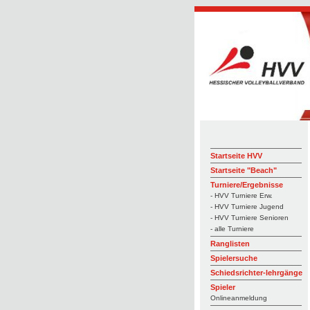
Startseite HVV
Startseite "Beach"
Turniere/Ergebnisse
- HVV Turniere Erw.
- HVV Turniere Jugend
- HVV Turniere Senioren
- alle Turniere
Ranglisten
Spielersuche
Schiedsrichter-lehrgänge
Spieler
Onlineanmeldung