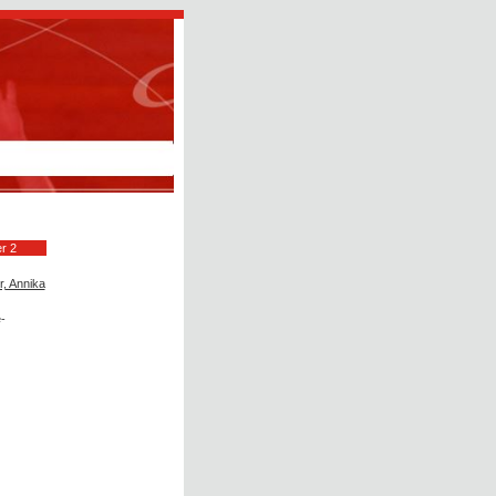
er 2
r, Annika
-