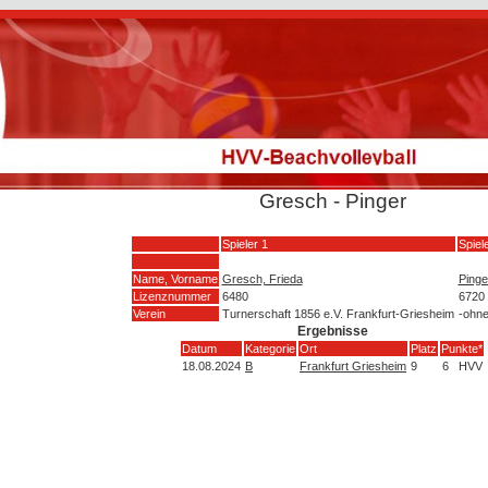
Gresch - Pinger
Spieler 1
Spiel
Name, Vorname
Gresch, Frieda
Pinge
Lizenznummer
6480
6720
Verein
Turnerschaft 1856 e.V. Frankfurt-Griesheim
-ohne
Ergebnisse
Datum
Kategorie
Ort
Platz
Punkte*
18.08.2024
B
Frankfurt Griesheim
9
6
HVV