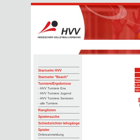
Startseite HVV
Startseite "Beach"
Na
Turniere/Ergebnisse
Li
- HVV Turniere Erw.
Ver
- HVV Turniere Jugend
- HVV Turniere Senioren
- alle Turniere
Ranglisten
Spielersuche
Schiedsrichter-lehrgänge
Spieler
Onlineanmeldung